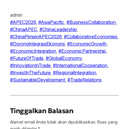
admin
#APEC2026
, 
#AsiaPacific
, 
#BusinessCollaboration
, 
#ChinaAPEC
, 
#ChinaLeadership
, 
#ChinaPimpinAPEC2026
, 
#CollaborativeEconomies
, 
#DorongIntegrasiEkonomi
, 
#EconomicGrowth
, 
#EconomicIntegration
, 
#EconomicPartnership
, 
#FutureOfTrade
, 
#GlobalEconomy
, 
#InnovationInTrade
, 
#InternationalCooperation
, 
#InvestInTheFuture
, 
#RegionalIntegration
, 
#SustainableDevelopment
, 
#TradeRelations
Tinggalkan Balasan
Alamat email Anda tidak akan dipublikasikan.
Ruas yang
wajib ditandai
*