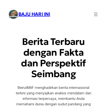
Lewati
ke
BAJU HARI INI
konten
Berita Terbaru
dengan Fakta
dan Perspektif
Seimbang
BeirutMAF menghadirkan berita internasional
terkini yang menyajikan analisis mendalam dan
informasi terpercaya, membantu Anda
memahami dunia dengan sudut pandang yang