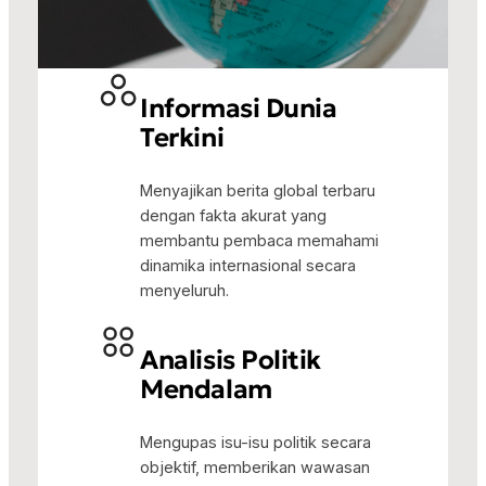
Informasi Dunia
Terkini
Menyajikan berita global terbaru
dengan fakta akurat yang
membantu pembaca memahami
dinamika internasional secara
menyeluruh.
Analisis Politik
Mendalam
Mengupas isu-isu politik secara
objektif, memberikan wawasan