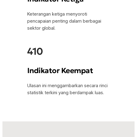
Keterangan ketiga menyoroti
pencapaian penting dalam berbagai
sektor global.
410
Indikator Keempat
Ulasan ini menggambarkan secara rinci
statistik terkini yang berdampak luas.