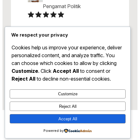
Pengamat Politik
Layanan berita yang cepat dan
We respect your privacy
terpercaya membuat saya selalu
update dengan perkembangan terbaru
Cookies help us improve your experience, deliver
di seluruh dunia.
personalized content, and analyze traffic. You
can choose which cookies to allow by clicking
Customize
. Click
Accept All
to consent or
Sari Dewi
Reject All
to decline non-essential cookies.
Ekonom Senior
Customize
Reject All
Accept All
baju hari ini
Instagram
Faceboo
X
Powered by