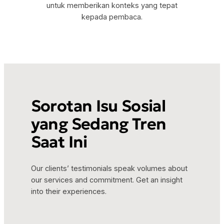
untuk memberikan konteks yang tepat
kepada pembaca.
Sorotan Isu Sosial
yang Sedang Tren
Saat Ini
Our clients’ testimonials speak volumes about
our services and commitment. Get an insight
into their experiences.