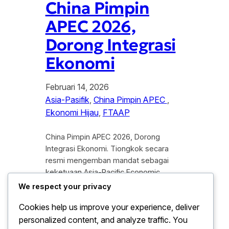
China Pimpin
APEC 2026,
Dorong Integrasi
Ekonomi
Februari 14, 2026
Asia-Pasifik
, 
China Pimpin APEC
, 
Ekonomi Hijau
, 
FTAAP
China Pimpin APEC 2026, Dorong
Integrasi Ekonomi. Tiongkok secara
resmi mengemban mandat sebagai
keketuaan Asia-Pacific Economic
Cooperation (APEC) untuk tahun 2026.
We respect your privacy
Kepemimpinan ini muncul di tengah
Cookies help us improve your experience, deliver
dinamika ekonomi global yang
personalized content, and analyze traffic. You
memerlukan arah baru menuju stabilitas