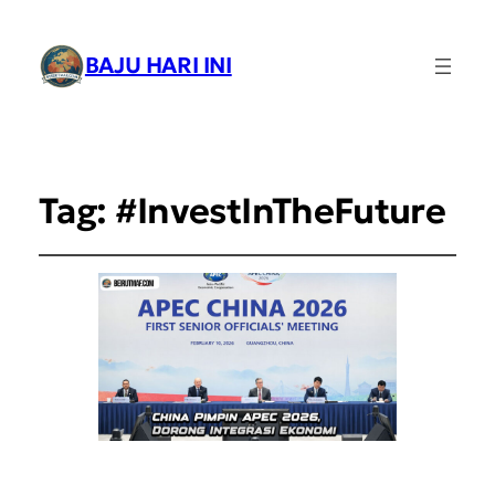
BAJU HARI INI
Tag:
#InvestInTheFuture