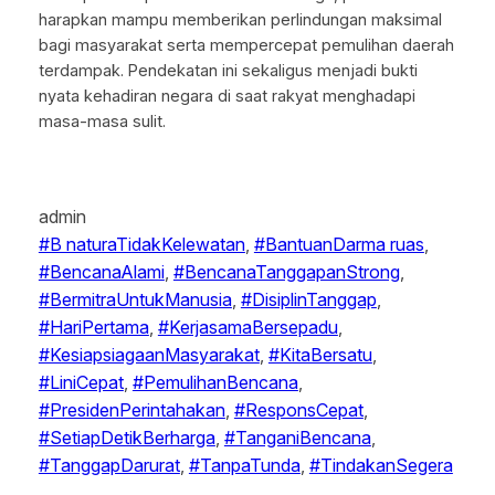
harapkan mampu memberikan perlindungan maksimal
bagi masyarakat serta mempercepat pemulihan daerah
terdampak. Pendekatan ini sekaligus menjadi bukti
nyata kehadiran negara di saat rakyat menghadapi
masa-masa sulit.
admin
#B naturaTidakKelewatan
, 
#BantuanDarma ruas
, 
#BencanaAlami
, 
#BencanaTanggapanStrong
, 
#BermitraUntukManusia
, 
#DisiplinTanggap
, 
#HariPertama
, 
#KerjasamaBersepadu
, 
#KesiapsiagaanMasyarakat
, 
#KitaBersatu
, 
#LiniCepat
, 
#PemulihanBencana
, 
#PresidenPerintahakan
, 
#ResponsCepat
, 
#SetiapDetikBerharga
, 
#TanganiBencana
, 
#TanggapDarurat
, 
#TanpaTunda
, 
#TindakanSegera