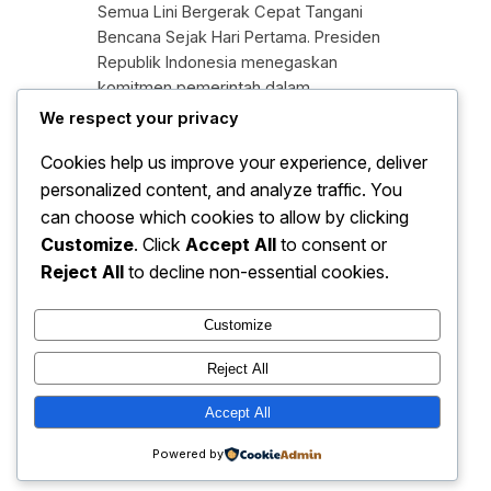
Semua Lini Bergerak Cepat Tangani
Bencana Sejak Hari Pertama. Presiden
Republik Indonesia menegaskan
komitmen pemerintah dalam
penanganan bencana dengan
We respect your privacy
memerintahkan seluruh jajaran terkait
Cookies help us improve your experience, deliver
untuk bergerak cepat sejak hari
personalized content, and analyze traffic. You
pertama terjadinya bencana. Instruksi
tersebut di sampaikan sebagai respons
can choose which cookies to allow by clicking
atas meningkatnya intensitas bencana
Customize
. Click
Accept All
to consent or
alam di berbagai wilayah, sekaligus
Reject All
to decline non-essential cookies.
sebagai upaya memastikan
keselamatan warga…
Customize
Reject All
Accept All
baju hari ini
Instagram
Faceboo
X
Powered by