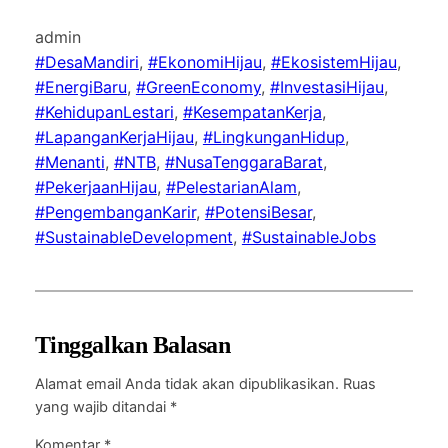
admin
#DesaMandiri
, 
#EkonomiHijau
, 
#EkosistemHijau
, 
#EnergiBaru
, 
#GreenEconomy
, 
#InvestasiHijau
, 
#KehidupanLestari
, 
#KesempatanKerja
, 
#LapanganKerjaHijau
, 
#LingkunganHidup
, 
#Menanti
, 
#NTB
, 
#NusaTenggaraBarat
, 
#PekerjaanHijau
, 
#PelestarianAlam
, 
#PengembanganKarir
, 
#PotensiBesar
, 
#SustainableDevelopment
, 
#SustainableJobs
Tinggalkan Balasan
Alamat email Anda tidak akan dipublikasikan.
Ruas
yang wajib ditandai
*
Komentar
*