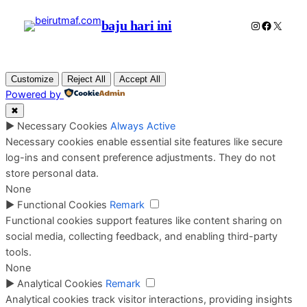
baju hari ini
Instagram
Faceboo
X
Customize
Reject All
Accept All
Powered by
✖
►
Necessary Cookies
Always Active
Necessary cookies enable essential site features like secure
log-ins and consent preference adjustments. They do not
store personal data.
None
►
Functional Cookies
Remark
Functional cookies support features like content sharing on
social media, collecting feedback, and enabling third-party
tools.
None
►
Analytical Cookies
Remark
Analytical cookies track visitor interactions, providing insights