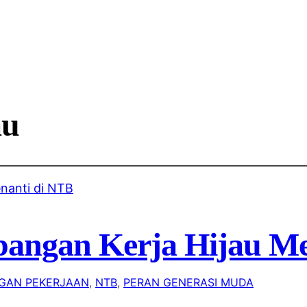
au
apangan Kerja Hijau M
GAN PEKERJAAN
, 
NTB
, 
PERAN GENERASI MUDA