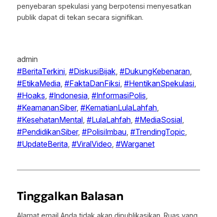
penyebaran spekulasi yang berpotensi menyesatkan
publik dapat di tekan secara signifikan.
admin
#BeritaTerkini
, 
#DiskusiBijak
, 
#DukungKebenaran
, 
#EtikaMedia
, 
#FaktaDanFiksi
, 
#HentikanSpekulasi
, 
#Hoaks
, 
#Indonesia
, 
#InformasiPolis
, 
#KeamananSiber
, 
#KematianLulaLahfah
, 
#KesehatanMental
, 
#LulaLahfah
, 
#MediaSosial
, 
#PendidikanSiber
, 
#PolisiImbau
, 
#TrendingTopic
, 
#UpdateBerita
, 
#ViralVideo
, 
#Warganet
Tinggalkan Balasan
Alamat email Anda tidak akan dipublikasikan.
Ruas yang