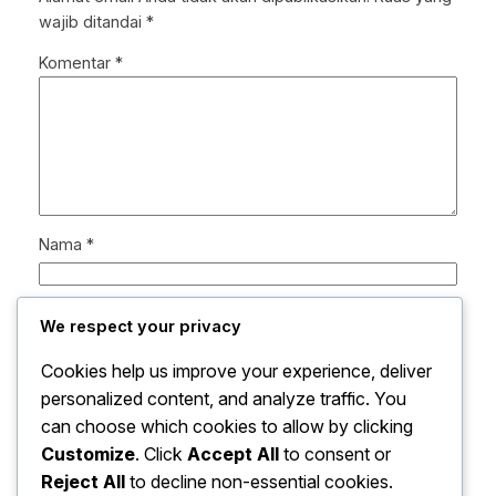
wajib ditandai
*
Komentar
*
Nama
*
Email
*
We respect your privacy
Cookies help us improve your experience, deliver
Situs Web
personalized content, and analyze traffic. You
can choose which cookies to allow by clicking
Simpan nama, email, dan situs web saya pada
Customize
. Click
Accept All
to consent or
peramban ini untuk komentar saya berikutnya.
Reject All
to decline non-essential cookies.