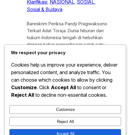
Klarifikasi
, 
NASIONAL
, 
SOSIAL
, 
Sosial & Budaya
Bareskrim Periksa Pandji Pragiwaksono
Terkait Adat Toraja. Dunia hiburan dan
hukum Indonesia tengah di hebohkan
dengan kabar pemeriksaan salah satu
komika senior tanah air. Pemeriksaan ini
We respect your privacy
merupakan tindak lanjut dari laporan
Cookies help us improve your experience, deliver
masyarakat yang merasa keberatan
personalized content, and analyze traffic. You
dengan materi komedi yang di
sampaikan oleh Pandji dalam sebuah
can choose which cookies to allow by clicking
konten digital. Persoalan ini
Customize
. Click
Accept All
to consent or
menyinggung sisi sensitif mengenai
Reject All
to decline non-essential cookies.
tradisi dan…
Customize
1
2
3
Laman Berikutnya
Reject All
Accept All