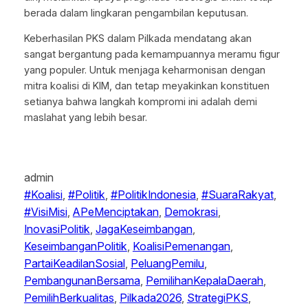
berada dalam lingkaran pengambilan keputusan.
Keberhasilan PKS dalam Pilkada mendatang akan
sangat bergantung pada kemampuannya meramu figur
yang populer. Untuk menjaga keharmonisan dengan
mitra koalisi di KIM, dan tetap meyakinkan konstituen
setianya bahwa langkah kompromi ini adalah demi
maslahat yang lebih besar.
admin
#Koalisi
, 
#Politik
, 
#PolitikIndonesia
, 
#SuaraRakyat
, 
#VisiMisi
, 
APeMenciptakan
, 
Demokrasi
, 
InovasiPolitik
, 
JagaKeseimbangan
, 
KeseimbanganPolitik
, 
KoalisiPemenangan
, 
PartaiKeadilanSosial
, 
PeluangPemilu
, 
PembangunanBersama
, 
PemilihanKepalaDaerah
, 
PemilihBerkualitas
, 
Pilkada2026
, 
StrategiPKS
, 