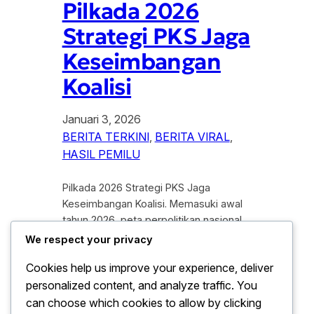
Pilkada 2026
Strategi PKS Jaga
Keseimbangan
Koalisi
Januari 3, 2026
BERITA TERKINI
, 
BERITA VIRAL
, 
HASIL PEMILU
Pilkada 2026 Strategi PKS Jaga
Keseimbangan Koalisi. Memasuki awal
tahun 2026, peta perpolitikan nasional
mulai menghangat seiring dengan
We respect your privacy
persiapan Pemilihan Kepala Daerah
Cookies help us improve your experience, deliver
(Pilkada) serentak yang di rencanakan
personalized content, and analyze traffic. You
menjadi kelanjutan dari siklus
konsolidasi demokrasi Indonesia. Salah
can choose which cookies to allow by clicking