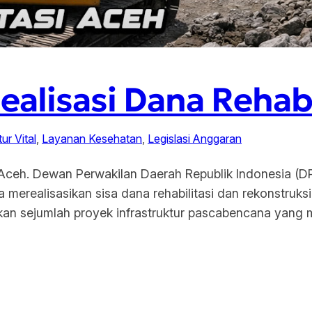
ealisasi Dana Rehabi
tur Vital
, 
Layanan Kesehatan
, 
Legislasi Anggaran
i Aceh. Dewan Perwakilan Daerah Republik Indonesia (
merealisasikan sisa dana rehabilitasi dan rekonstruksi
 sejumlah proyek infrastruktur pascabencana yang mas