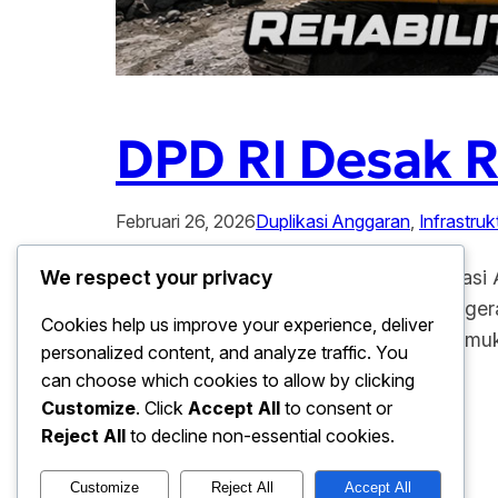
DPD RI Desak R
Februari 26, 2026
Duplikasi Anggaran
, 
Infrastruk
DPD RI Desak Realisasi Dana Rehabilitas
We respect your privacy
kuat kepada Pemerintah Pusat agar segera 
Cookies help us improve your experience, deliver
setelah tim pengawasan DPD RI. Menemukan
personalized content, and analyze traffic. You
di tingkat kementerian.…
can choose which cookies to allow by clicking
Customize
. Click
Accept All
to consent or
Reject All
to decline non-essential cookies.
Customize
Reject All
Accept All