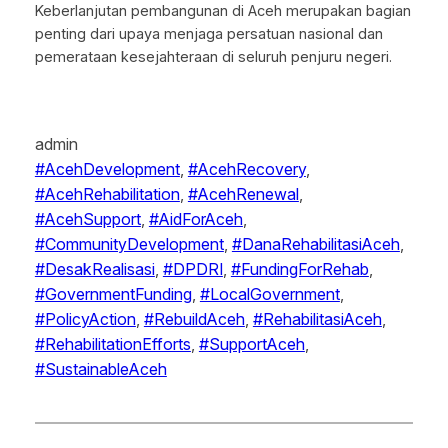
Keberlanjutan pembangunan di Aceh merupakan bagian
penting dari upaya menjaga persatuan nasional dan
pemerataan kesejahteraan di seluruh penjuru negeri.
admin
#AcehDevelopment
, 
#AcehRecovery
, 
#AcehRehabilitation
, 
#AcehRenewal
, 
#AcehSupport
, 
#AidForAceh
, 
#CommunityDevelopment
, 
#DanaRehabilitasiAceh
, 
#DesakRealisasi
, 
#DPDRI
, 
#FundingForRehab
, 
#GovernmentFunding
, 
#LocalGovernment
, 
#PolicyAction
, 
#RebuildAceh
, 
#RehabilitasiAceh
, 
#RehabilitationEfforts
, 
#SupportAceh
, 
#SustainableAceh