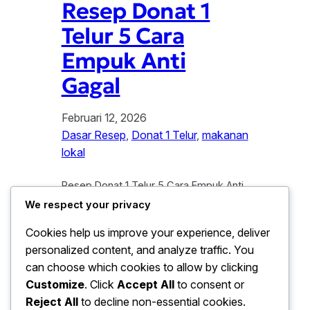
Resep Donat 1
Telur 5 Cara
Empuk Anti
Gagal
Februari 12, 2026
Dasar Resep
, 
Donat 1 Telur
, 
makanan
lokal
Resep Donat 1 Telur 5 Cara Empuk Anti
Gagal. Resep donat 1 telur menjadi
We respect your privacy
pilihan favorit banyak orang karena
Cookies help us improve your experience, deliver
praktis, ekonomis, dan tetap
personalized content, and analyze traffic. You
menghasilkan tekstur lembut. Selain itu,
bahan yang di gunakan mudah di
can choose which cookies to allow by clicking
temukan di dapur rumah tangga. Oleh
Customize
. Click
Accept All
to consent or
karena itu, resep donat 1 telur sering di
Reject All
to decline non-essential cookies.