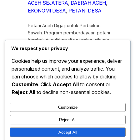
ACEH SEJATERA
, 
DAERAH ACEH
, 
EKONOMI DESA
, 
PETANI DESA
Petani Aceh Digaji untuk Perbaikan
Sawah. Program pemberdayaan petani
kembali di gulirkan di sejumlah wilayah
Aceh sebagai upaya memperkuat
We respect your privacy
sektor pertanian sekaligus menjaga
Cookies help us improve your experience, deliver
keberlanjutan lahan sawah. Melalui
personalized content, and analyze traffic. You
skema padat karya, para petani tidak
hanya berperan sebagai penerima
can choose which cookies to allow by clicking
manfaat, tetapi juga di libatkan secara
Customize
. Click
Accept All
to consent or
aktif dalam proses perbaikan dan
Reject All
to decline non-essential cookies.
pemeliharaan sawah. Dengan demikian,
kesejahteraan petani diharapkan…
Customize
Reject All
Accept All
baju hari ini
Instagram
Faceboo
X