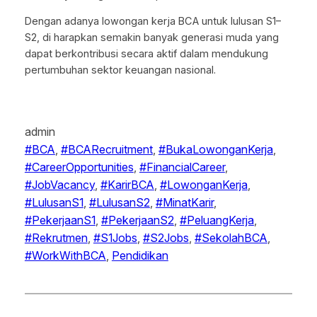
Dengan adanya lowongan kerja BCA untuk lulusan S1–
S2, di harapkan semakin banyak generasi muda yang
dapat berkontribusi secara aktif dalam mendukung
pertumbuhan sektor keuangan nasional.
admin
#BCA
, 
#BCARecruitment
, 
#BukaLowonganKerja
, 
#CareerOpportunities
, 
#FinancialCareer
, 
#JobVacancy
, 
#KarirBCA
, 
#LowonganKerja
, 
#LulusanS1
, 
#LulusanS2
, 
#MinatKarir
, 
#PekerjaanS1
, 
#PekerjaanS2
, 
#PeluangKerja
, 
#Rekrutmen
, 
#S1Jobs
, 
#S2Jobs
, 
#SekolahBCA
, 
#WorkWithBCA
, 
Pendidikan