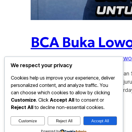
BCA Buka Lowo
Januari 29, 2026
BANK CENTRAL ASIA
, 
LOWO
We respect your privacy
BCA Buka Lowongan Kerja untuk Lulusan S
Cookies help us improve your experience, deliver
(S1) hingga Strata 2 (S2) dari berbagai 
personalized content, and analyze traffic. You
daya manusia yang berkualitas dan berday
can choose which cookies to allow by clicking
Customize
. Click
Accept All
to consent or
Reject All
to decline non-essential cookies.
Customize
Reject All
Accept All
baju hari ini
Powered by