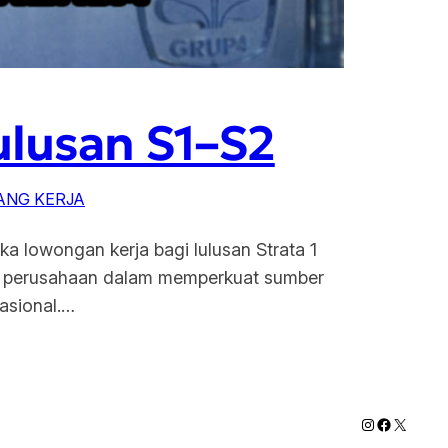
ulusan S1–S2
ANG KERJA
 lowongan kerja bagi lulusan Strata 1
paya perusahaan dalam memperkuat sumber
asional.…
Instagram
Faceboo
X