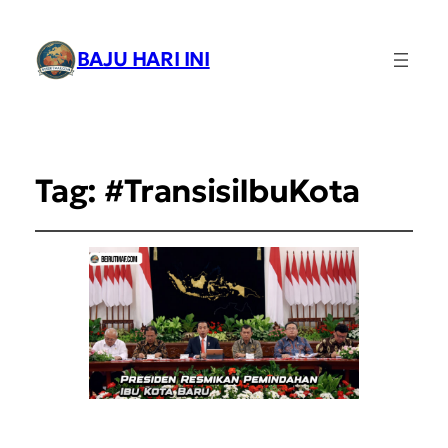
BAJU HARI INI
Tag:
#TransisiIbuKota