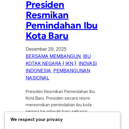
Presiden
Resmikan
Pemindahan Ibu
Kota Baru
Desember 29, 2025
BERSAMA MEMBANGUN
, 
IBU
KOTAK NEGARA { IKN }
, 
INOVASI
INDONESIA
, 
PEMBANGUNAN
NASIONAL
Presiden Resmikan Pemindahan Ibu
Kota Baru. Presiden secara resmi
meresmikan pemindahan ibu kota
negara ke wilayah baru sebagai
tonggak penting dalam sejarah
We respect your privacy
pembangunan nasional. Peresmian ini