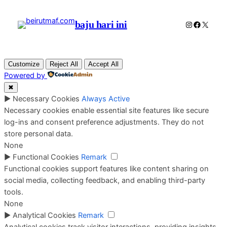
baju hari ini
Instagram
Faceboo
X
Customize
Reject All
Accept All
Powered by
✖
►
Necessary Cookies
Always Active
Necessary cookies enable essential site features like secure
log-ins and consent preference adjustments. They do not
store personal data.
None
►
Functional Cookies
Remark
Functional cookies support features like content sharing on
social media, collecting feedback, and enabling third-party
tools.
None
►
Analytical Cookies
Remark