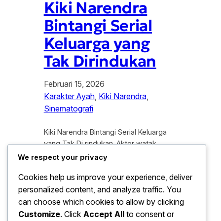
Kiki Narendra
Bintangi Serial
Keluarga yang
Tak Dirindukan
Februari 15, 2026
Karakter Ayah
, 
Kiki Narendra
, 
Sinematografi
Kiki Narendra Bintangi Serial Keluarga
yang Tak Di rindukan. Aktor watak
kenamaan Indonesia, Kiki Narendra,
We respect your privacy
kembali menyapa penggemar melalui
Cookies help us improve your experience, deliver
proyek terbarunya dalam serial drama
personalized content, and analyze traffic. You
bertajuk Keluarga yang Tak Di rindukan.
Setelah sukses membintangi berbagai
can choose which cookies to allow by clicking
film layar lebar bergenre horor dan
Customize
. Click
Accept All
to consent or