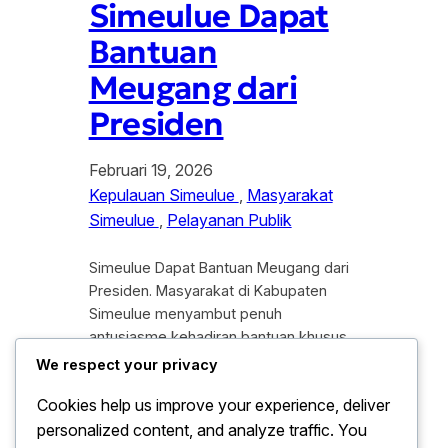
Simeulue Dapat
Bantuan
Meugang dari
Presiden
Februari 19, 2026
Kepulauan Simeulue
, 
Masyarakat
Simeulue
, 
Pelayanan Publik
Simeulue Dapat Bantuan Meugang dari
Presiden. Masyarakat di Kabupaten
Simeulue menyambut penuh
antusiasme kehadiran bantuan khusus
dari Presiden Republik Indonesia dalam
We respect your privacy
rangka menyambut tradisi Meugang
Cookies help us improve your experience, deliver
tahun 2026. Bantuan ini merupakan
personalized content, and analyze traffic. You
bentuk perhatian nyata pemerintah