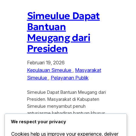
Simeulue Dapat
Bantuan
Meugang dari
Presiden
Februari 19, 2026
Kepulauan Simeulue
, 
Masyarakat
Simeulue
, 
Pelayanan Publik
Simeulue Dapat Bantuan Meugang dari
Presiden. Masyarakat di Kabupaten
Simeulue menyambut penuh
antusiasme kehadiran bantuan khusus
dari Presiden Republik Indonesia dalam
We respect your privacy
rangka menyambut tradisi Meugang
Cookies help us improve your experience, deliver
tahun 2026. Bantuan ini merupakan