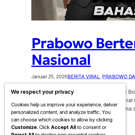
Prabowo Berte
Nasional
Januari 25, 2026
BERITA VIRAL
, 
PRABOWO DA
Prabowo Bertemu Zidane Bahas Sepak Bol
We respect your privacy
Zidane, menarik perhatian publik nasional
Cookies help us improve your experience, deliver
bersifat simbolis, tetapi juga sarat makn
personalized content, and analyze traffic. You
terkait olahraga, khususnya…
can choose which cookies to allow by clicking
Customize
. Click
Accept All
to consent or
Reject All
to decline non-essential cookies.