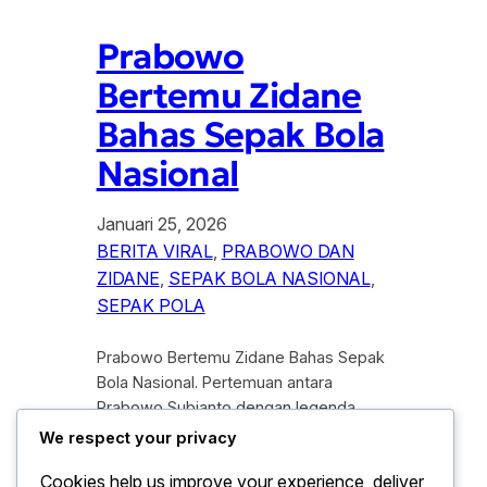
Prabowo
Bertemu Zidane
Bahas Sepak Bola
Nasional
Januari 25, 2026
BERITA VIRAL
, 
PRABOWO DAN
ZIDANE
, 
SEPAK BOLA NASIONAL
, 
SEPAK POLA
Prabowo Bertemu Zidane Bahas Sepak
Bola Nasional. Pertemuan antara
Prabowo Subianto dengan legenda
sepak bola dunia, Zinedine Zidane,
We respect your privacy
menarik perhatian publik nasional
Cookies help us improve your experience, deliver
maupun internasional. Momen tersebut