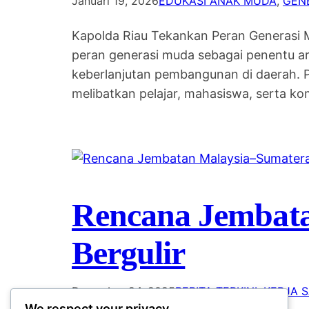
Januari 19, 2026
EDUKASI ANAK MUDA
, 
GEN
Kapolda Riau Tekankan Peran Generasi 
peran generasi muda sebagai penentu ar
keberlanjutan pembangunan di daerah. 
melibatkan pelajar, mahasiswa, serta k
Rencana Jembata
Bergulir
Desember 24, 2025
BERITA TERKINI
, 
KERJA 
We respect your privacy