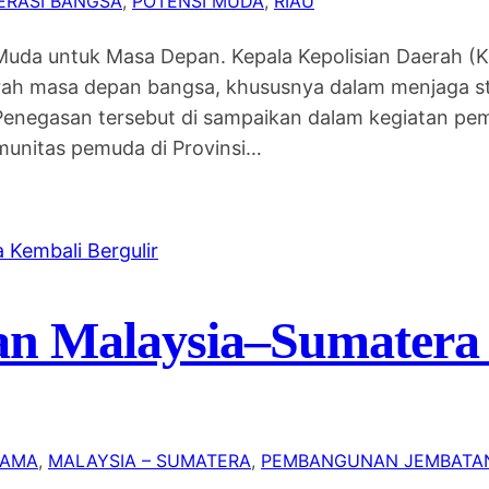
ERASI BANGSA
, 
POTENSI MUDA
, 
RIAU
Muda untuk Masa Depan. Kepala Kepolisian Daerah (
ah masa depan bangsa, khususnya dalam menjaga stab
Penegasan tersebut di sampaikan dalam kegiatan pe
omunitas pemuda di Provinsi…
n Malaysia–Sumatera
SAMA
, 
MALAYSIA – SUMATERA
, 
PEMBANGUNAN JEMBATA