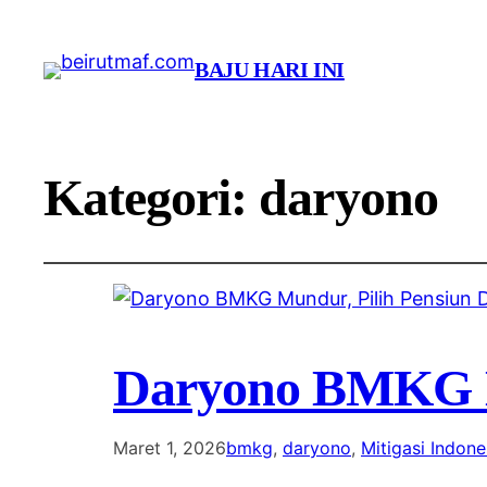
BAJU HARI INI
Kategori:
daryono
Daryono BMKG Mu
Maret 1, 2026
bmkg
, 
daryono
, 
Mitigasi Indone