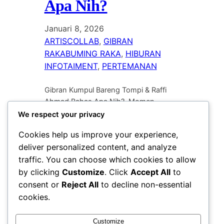
Apa Nih?
Januari 8, 2026
ARTISCOLLAB
, 
GIBRAN
RAKABUMING RAKA
, 
HIBURAN
INFOTAIMENT
, 
PERTEMANAN
Gibran Kumpul Bareng Tompi & Raffi
Ahmad Bahas Apa Nih?. Momen
kebersamaan antara Wakil Presiden
We respect your privacy
terpilih, Gibran Rakabuming Raka,
Cookies help us improve your experience,
bersama dua pesohor papan atas
deliver personalized content, and analyze
Indonesia, Tompi dan Raffi Ahmad,
traffic. You can choose which cookies to allow
baru-baru ini mencuri perhatian netizen.
Pertemuan yang berlangsung di sebuah
by clicking
Customize
. Click
Accept All
to
lokasi santai tersebut menjadi buah
consent or
Reject All
to decline non-essential
bibir setelah foto-foto keakraban
cookies.
mereka tersebar luas di media sosial.
Meskipun…
Customize