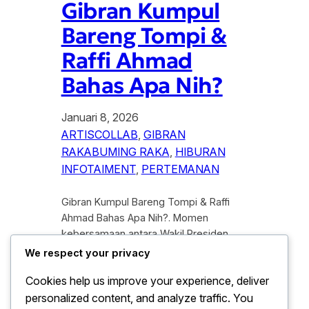
Gibran Kumpul
Bareng Tompi &
Raffi Ahmad
Bahas Apa Nih?
Januari 8, 2026
ARTISCOLLAB
, 
GIBRAN
RAKABUMING RAKA
, 
HIBURAN
INFOTAIMENT
, 
PERTEMANAN
Gibran Kumpul Bareng Tompi & Raffi
Ahmad Bahas Apa Nih?. Momen
kebersamaan antara Wakil Presiden
terpilih, Gibran Rakabuming Raka,
We respect your privacy
bersama dua pesohor papan atas
Cookies help us improve your experience, deliver
Indonesia, Tompi dan Raffi Ahmad,
personalized content, and analyze traffic. You
baru-baru ini mencuri perhatian netizen.