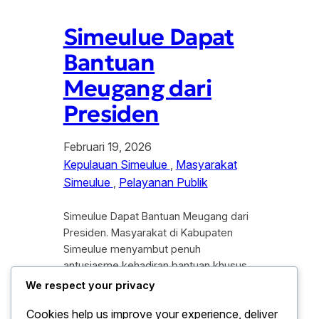
Simeulue Dapat
Bantuan
Meugang dari
Presiden
Februari 19, 2026
Kepulauan Simeulue
, 
Masyarakat
Simeulue
, 
Pelayanan Publik
Simeulue Dapat Bantuan Meugang dari
Presiden. Masyarakat di Kabupaten
Simeulue menyambut penuh
antusiasme kehadiran bantuan khusus
dari Presiden Republik Indonesia dalam
We respect your privacy
rangka menyambut tradisi Meugang
Cookies help us improve your experience, deliver
tahun 2026. Bantuan ini merupakan