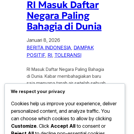
RI Masuk Daftar
Negara Paling
Bahagia di Dunia
Januari 8, 2026
BERITA INDONESIA
, 
DAMPAK
POSITIF
, 
RI
, 
TOLERANSI
RI Masuk Daftar Negara Paling Bahagia
di Dunia. Kabar membahagiakan baru
saja menyapa tanah air setelah sebuah
lembaga riset internasional merilis
We respect your privacy
laporan tahunan mengenai tingkat
Cookies help us improve your experience, deliver
kesejahteraan global. Dalam laporan
personalized content, and analyze traffic. You
tersebut, Indonesia secara
mengejutkan masuk ke dalam daftar
can choose which cookies to allow by clicking
negara paling bahagia di dunia pada
Customize
. Click
Accept All
to consent or
tahun 2026. Pencapaian ini tentu
Reject All
to decline non-essential cookies.