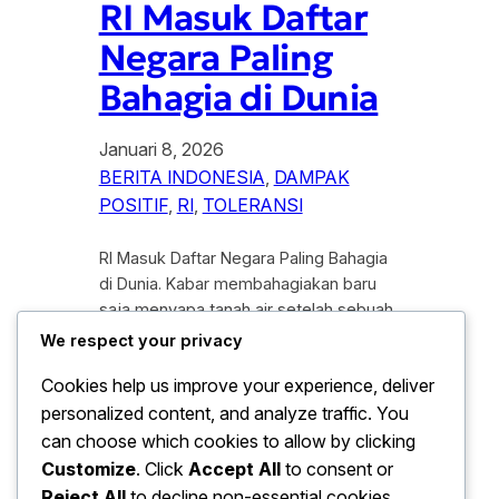
RI Masuk Daftar
Negara Paling
Bahagia di Dunia
Januari 8, 2026
BERITA INDONESIA
, 
DAMPAK
POSITIF
, 
RI
, 
TOLERANSI
RI Masuk Daftar Negara Paling Bahagia
di Dunia. Kabar membahagiakan baru
saja menyapa tanah air setelah sebuah
lembaga riset internasional merilis
We respect your privacy
laporan tahunan mengenai tingkat
Cookies help us improve your experience, deliver
kesejahteraan global. Dalam laporan
personalized content, and analyze traffic. You
tersebut, Indonesia secara
mengejutkan masuk ke dalam daftar
can choose which cookies to allow by clicking
negara paling bahagia di dunia pada
Customize
. Click
Accept All
to consent or
tahun 2026. Pencapaian ini tentu
Reject All
to decline non-essential cookies.