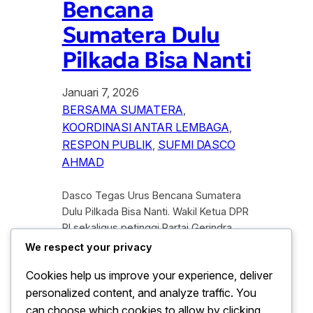
Bencana
Sumatera Dulu
Pilkada Bisa Nanti
Januari 7, 2026
BERSAMA SUMATERA
, 
KOORDINASI ANTAR LEMBAGA
, 
RESPON PUBLIK
, 
SUFMI DASCO
AHMAD
Dasco Tegas Urus Bencana Sumatera
Dulu Pilkada Bisa Nanti. Wakil Ketua DPR
RI sekaligus petinggi Partai Gerindra,
Sufmi Dasco Ahmad, menegaskan
We respect your privacy
bahwa penanganan bencana alam yang
Cookies help us improve your experience, deliver
melanda sejumlah wilayah di Sumatera
personalized content, and analyze traffic. You
harus menjadi prioritas utama di
bandingkan pembahasan agenda politik
can choose which cookies to allow by clicking