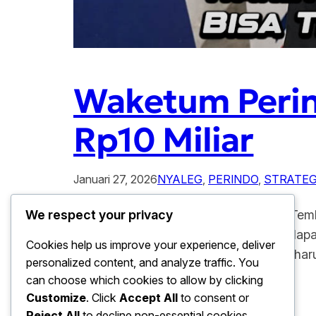
Waketum Perin
Rp10 Miliar
Januari 27, 2026
NYALEG
, 
PERINDO
, 
STRATEGI
Waketum Perindo Modal Nyaleg Bisa Temb
We respect your privacy
sebagai calon legislatif dalam pemilu da
Cookies help us improve your experience, deliver
mengenai besarnya biaya politik yang har
personalized content, and analyze traffic. You
tingkat…
can choose which cookies to allow by clicking
Customize
. Click
Accept All
to consent or
Reject All
to decline non-essential cookies.