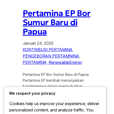
Pertamina EP Bor
Sumur Baru di
Papua
Januari 24, 2026
KONTRIBUSI PERTAMINA
, 
PENGEBORAN PERTAMNINA
, 
PERTAMINA
, 
RenewableEnergy
Pertamina EP Bor Sumur Baru di Papua.
Pertamina EP kembali menunjukkan
komitmennya dalam meningkatkan
produksi minyak nasional dengan
We respect your privacy
melakukan pengeboran sumur baru di
Cookies help us improve your experience, deliver
wilayah Papua. Langkah ini menjadi
personalized content, and analyze traffic. You
sorotan publik dan sektor energi karena