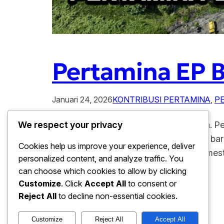
Pertamina EP B
Januari 24, 2026
KONTRIBUSI PERTAMINA
, 
P
Pertamina EP Bor Sumur Baru di Papua. 
We respect your privacy
dengan melakukan pengeboran sumur baru di
Cookies help us improve your experience, deliver
untuk memenuhi kebutuhan energi domesti
personalized content, and analyze traffic. You
tersebut…
can choose which cookies to allow by clicking
Customize
. Click
Accept All
to consent or
Reject All
to decline non-essential cookies.
Customize
Reject All
Accept All