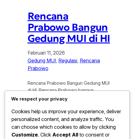
Rencana
Prabowo Bangun
Gedung MUI di HI
Februari 11, 2026
Gedung MUI
, 
Regulasi
, 
Rencana
Prabowo
Rencana Prabowo Bangun Gedung MUI
di HI. Rencana Prabowo bangun
Gedung MUI di HI menjadi sorotan
We respect your privacy
publik dalam beberapa hari terakhir.
Cookies help us improve your experience, deliver
Wacana tersebut memicu beragam
personalized content, and analyze traffic. You
tanggapan, baik dari kalangan tokoh
agama, pengamat tata kota, maupun
can choose which cookies to allow by clicking
masyarakat umum. Lokasi Bundaran
Customize
. Click
Accept All
to consent or