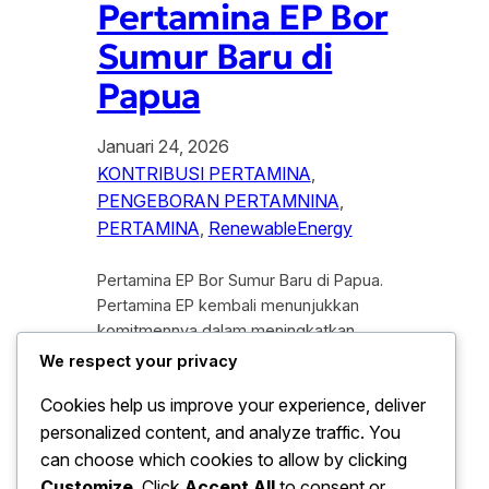
Pertamina EP Bor
Sumur Baru di
Papua
Januari 24, 2026
KONTRIBUSI PERTAMINA
, 
PENGEBORAN PERTAMNINA
, 
PERTAMINA
, 
RenewableEnergy
Pertamina EP Bor Sumur Baru di Papua.
Pertamina EP kembali menunjukkan
komitmennya dalam meningkatkan
produksi minyak nasional dengan
We respect your privacy
melakukan pengeboran sumur baru di
Cookies help us improve your experience, deliver
wilayah Papua. Langkah ini menjadi
personalized content, and analyze traffic. You
sorotan publik dan sektor energi karena
di nilai strategis untuk memenuhi
can choose which cookies to allow by clicking
kebutuhan energi domestik serta
Customize
. Click
Accept All
to consent or