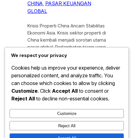
CHINA
, 
PASAR KEUANGAN
GLOBAL
Krisis Properti China Ancam Stabilitas
Ekonomi Asia. Krisis sektor properti di
China kembali menjadi sorotan utama
pasar global. Perlambatan tajam yang
melanda industri properti Negeri Tirai
We respect your privacy
Bambu tidak hanya berdampak pada
Cookies help us improve your experience, deliver
perekonomian domestik, tetapi juga
personalized content, and analyze traffic. You
memicu kekhawatiran serius terhadap
stabilitas ekonomi Asia secara
can choose which cookies to allow by clicking
keseluruhan. Sebagai salah satu
Customize
. Click
Accept All
to consent or
penggerak utama pertumbuhan
Reject All
to decline non-essential cookies.
kawasan, melemahnya ekonomi China
berpotensi…
Customize
Reject All