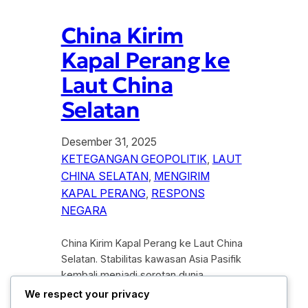
China Kirim
Kapal Perang ke
Laut China
Selatan
Desember 31, 2025
KETEGANGAN GEOPOLITIK
, 
LAUT
CHINA SELATAN
, 
MENGIRIM
KAPAL PERANG
, 
RESPONS
NEGARA
China Kirim Kapal Perang ke Laut China
Selatan. Stabilitas kawasan Asia Pasifik
kembali menjadi sorotan dunia
internasional seiring meningkatnya
We respect your privacy
aktivitas militer di wilayah strategis Laut