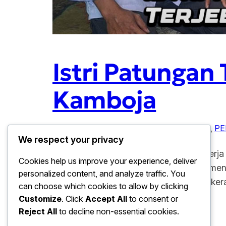
Istri Patungan
Kamboja
Januari 28, 2026
KAMBOJA
, 
KISAH NYATA
, 
PE
We respect your privacy
Istri Patungan Tebus Suami Terjebak Kerj
Cookies help us improve your experience, deliver
daring atau scam di Kamboja kembali mencu
personalized content, and analyze traffic. You
patungan dana bersama keluarga dan kerab
can choose which cookies to allow by clicking
Customize
. Click
Accept All
to consent or
Reject All
to decline non-essential cookies.