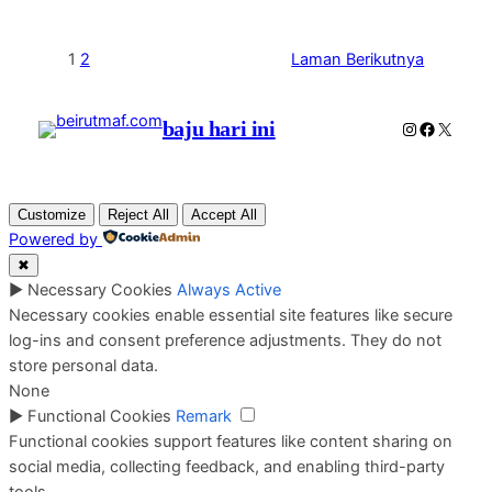
1
2
Laman Berikutnya
baju hari ini
Instagram
Faceboo
X
Customize
Reject All
Accept All
Powered by
✖
►
Necessary Cookies
Always Active
Necessary cookies enable essential site features like secure
log-ins and consent preference adjustments. They do not
store personal data.
None
►
Functional Cookies
Remark
Functional cookies support features like content sharing on
social media, collecting feedback, and enabling third-party
tools.