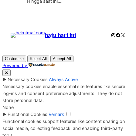
Hingga saat ini,…
baju hari ini
Instagram
Faceboo
X
Customize
Reject All
Accept All
Powered by
✖
►
Necessary Cookies
Always Active
Necessary cookies enable essential site features like secure
log-ins and consent preference adjustments. They do not
store personal data.
None
►
Functional Cookies
Remark
Functional cookies support features like content sharing on
social media, collecting feedback, and enabling third-party
tools.