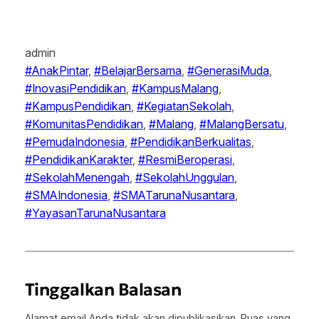
admin
#AnakPintar
, 
#BelajarBersama
, 
#GenerasiMuda
, 
#InovasiPendidikan
, 
#KampusMalang
, 
#KampusPendidikan
, 
#KegiatanSekolah
, 
#KomunitasPendidikan
, 
#Malang
, 
#MalangBersatu
, 
#PemudaIndonesia
, 
#PendidikanBerkualitas
, 
#PendidikanKarakter
, 
#ResmiBeroperasi
, 
#SekolahMenengah
, 
#SekolahUnggulan
, 
#SMAIndonesia
, 
#SMATarunaNusantara
, 
#YayasanTarunaNusantara
Tinggalkan Balasan
Alamat email Anda tidak akan dipublikasikan.
Ruas yang