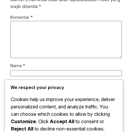
wajib ditandai
*
Komentar
*
Nama
*
Email
*
We respect your privacy
Cookies help us improve your experience, deliver
Situs Web
personalized content, and analyze traffic. You
can choose which cookies to allow by clicking
Simpan nama, email, dan situs web saya pada
Customize
. Click
Accept All
to consent or
peramban ini untuk komentar saya berikutnya.
Reject All
to decline non-essential cookies.