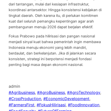
dari tantangan, mulai dari kesiapan infrastruktur,
koordinasi antarsektor. Hingga konsistensi kebijakan di
tingkat daerah. Oleh karena itu, di perlukan komitmen
kuat dari seluruh pemangku kepentingan agar arah
pembangunan menuju 2026 dapat berjalan efektif.
Fokus Prabowo pada hilirisasi dan pangan nasional
menjadi sinyal kuat bahwa pemerintah ingin membawa
Indonesia menuju ekonomi yang lebih mandiri,
berdaulat, dan berkelanjutan. Jika di jalankan secara
konsisten, strategi ini berpotensi menjadi fondasi
penting bagi masa depan ekonomi nasional.
admin
#Agribusiness
, 
#AgroBusiness
, 
#AgroTechnology
, 
#CropProduction
, 
#EconomicDevelopment
, 
#FarmersFirst
, 
#FokusHilirisasi
, 
#FoodInnovation
, 
#FoodSecurity
, 
#FutureOfFarming
, 