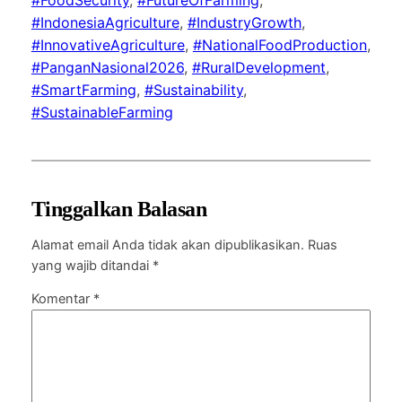
#IndonesiaAgriculture
, 
#IndustryGrowth
, 
#InnovativeAgriculture
, 
#NationalFoodProduction
, 
#PanganNasional2026
, 
#RuralDevelopment
, 
#SmartFarming
, 
#Sustainability
, 
#SustainableFarming
Tinggalkan Balasan
Alamat email Anda tidak akan dipublikasikan.
Ruas
yang wajib ditandai
*
Komentar
*