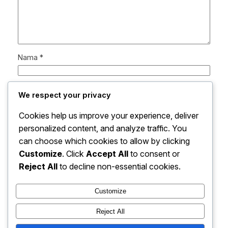
Nama
*
Email
*
We respect your privacy
Cookies help us improve your experience, deliver
Situs Web
personalized content, and analyze traffic. You
can choose which cookies to allow by clicking
Simpan nama, email, dan situs web saya pada
Customize
. Click
Accept All
to consent or
peramban ini untuk komentar saya berikutnya.
Reject All
to decline non-essential cookies.
Customize
Reject All