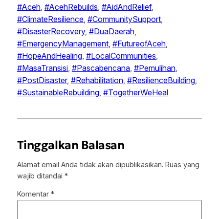
#Aceh
, 
#AcehRebuilds
, 
#AidAndRelief
, 
#ClimateResilience
, 
#CommunitySupport
, 
#DisasterRecovery
, 
#DuaDaerah
, 
#EmergencyManagement
, 
#FutureofAceh
, 
#HopeAndHealing
, 
#LocalCommunities
, 
#MasaTransisi
, 
#Pascabencana
, 
#Pemulihan
, 
#PostDisaster
, 
#Rehabilitation
, 
#ResilienceBuilding
, 
#SustainableRebuilding
, 
#TogetherWeHeal
Tinggalkan Balasan
Alamat email Anda tidak akan dipublikasikan.
Ruas yang
wajib ditandai
*
Komentar
*