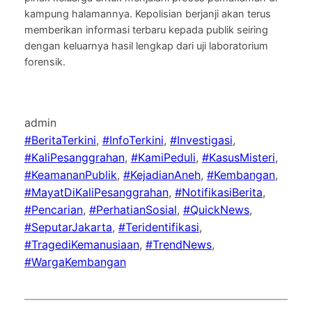
kampung halamannya. Kepolisian berjanji akan terus
memberikan informasi terbaru kepada publik seiring
dengan keluarnya hasil lengkap dari uji laboratorium
forensik.
admin
#BeritaTerkini
, 
#InfoTerkini
, 
#Investigasi
, 
#KaliPesanggrahan
, 
#KamiPeduli
, 
#KasusMisteri
, 
#KeamananPublik
, 
#KejadianAneh
, 
#Kembangan
, 
#MayatDiKaliPesanggrahan
, 
#NotifikasiBerita
, 
#Pencarian
, 
#PerhatianSosial
, 
#QuickNews
, 
#SeputarJakarta
, 
#Teridentifikasi
, 
#TragediKemanusiaan
, 
#TrendNews
, 
#WargaKembangan