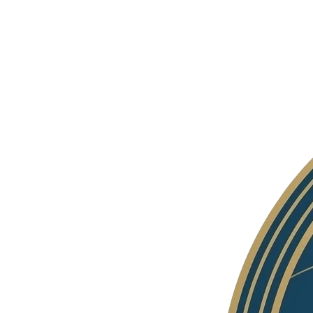
Lewati
ke
konten