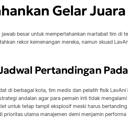
ankan Gelar Juara
g jawab besar untuk mempertahankan martabat tim di t
atahkan rekor kemenangan mereka, namun skuad LavAni 
m Jadwal Pertandingan Pada
 di berbagai kota, tim medis dan pelatih fisik LavAni
rategi andalan agar para pemain inti tidak mengalami k
t untuk tetap tampil eksplosif meski harus bertanding 
adi prioritas utama manajemen demi menjamin performa p