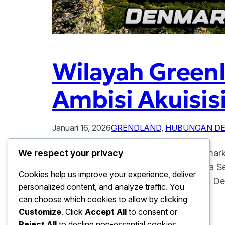
Wilayah Greenl
Ambisi Akuisis
Januari 16, 2026
GRENDLAND
, 
HUBUNGAN DE
Wilayah Greenland Tetap Di jaga Denmark d
We respect your privacy
mencuatnya isu ambisi akuisisi Amerika Se
Cookies help us improve your experience, deliver
muncul dalam beberapa tahun terakhir, De
personalized content, and analyze traffic. You
sampaikan…
can choose which cookies to allow by clicking
Customize
. Click
Accept All
to consent or
Reject All
to decline non-essential cookies.