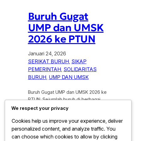
Buruh Gugat
UMP dan UMSK
2026 ke PTUN
Januari 24, 2026
SERIKAT BURUH
, 
SIKAP
PEMERINTAH
, 
SOLIDARITAS
BURUH
, 
UMP DAN UMSK
Buruh Gugat UMP dan UMSK 2026 ke
PTUN. Sejumlah buruh di berbagai
wilayah Indonesia resmi mengajukan
We respect your privacy
gugatan terkait Upah Minimum Provinsi
Cookies help us improve your experience, deliver
(UMP) dan Upah Minimum Sektoral
personalized content, and analyze traffic. You
Kabupaten/Kota (UMSK) 2026 ke
Pengadilan Tata Usaha Negara (PTUN).
can choose which cookies to allow by clicking