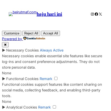
baju hari ini
Instagram
Faceboo
X
Customize
Reject All
Accept All
Powered by
✖
►
Necessary Cookies
Always Active
Necessary cookies enable essential site features like secure
log-ins and consent preference adjustments. They do not
store personal data.
None
►
Functional Cookies
Remark
Functional cookies support features like content sharing on
social media, collecting feedback, and enabling third-party
tools.
None
►
Analytical Cookies
Remark